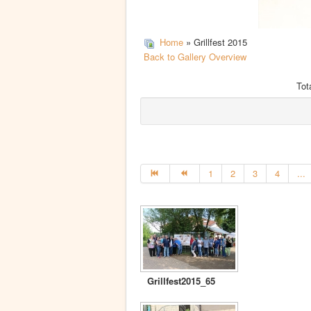
Home
» Grillfest 2015
Back to Gallery Overview
Tot
1
2
3
4
...
Grillfest2015_65