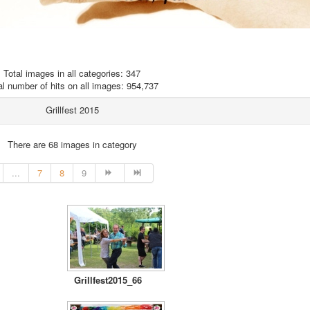
Total images in all categories: 347
al number of hits on all images: 954,737
Grillfest 2015
There are 68 images in category
...
7
8
9
Grillfest2015_66